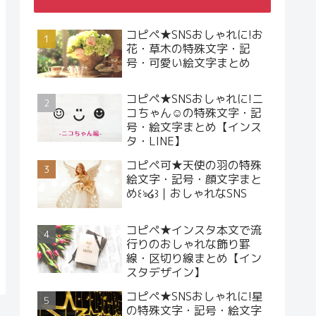
コピペ★SNSおしゃれに!お
花・草木の特殊文字・記
号・可愛い絵文字まとめ
コピペ★SNSおしゃれに!ニ
コちゃん☺︎の特殊文字・記
号・絵文字まとめ【インス
タ・LINE】
コピペ可★天使の羽の特殊
絵文字・記号・顔文字まと
め꒰ঌ໒꒱｜おしゃれなSNS
コピペ★インスタ本文で流
行りのおしゃれな飾り罫
線・区切り線まとめ【イン
スタデザイン】
コピペ★SNSおしゃれに!星
の特殊文字・記号・絵文字