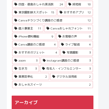
四国・徳島おしゃれ美活旅
24
時短術
18
東京撮影映えスポット
15
おすすめアプリ
12
Canvaチラシづくり講座のご感想
12
個人事業主
11
Canvaおしゃれフォント
11
iPhone便利機能
9
お客様の声
8
Canva講座のご感想
4
ライブ配信
4
おすすめガジェット
4
写真撮影
3
zoom
3
Instagram講座のご感想
3
生き方
3
有名人・インフルエンサー
3
業務効率化
2
デジタル活用術
2
おしゃれスイーツ
2
アーカイブ