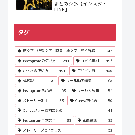
まとめ☆彡【インスタ・
LINE】
タグ
顔文字・特殊文字・記号・絵文字・飾り罫線
243
Instagramの使い方
214
コピペ素材
196
Canvaの使い方
154
デザイン術
100
体験談
70
リール動画編集
68
Instagram初心者
63
リール人気曲
56
ストーリー加工
53
Canva初心者
50
Canvaフリー素材まとめ
41
Instagram基本のキ
33
画像編集
32
ストーリーズGIFまとめ
32