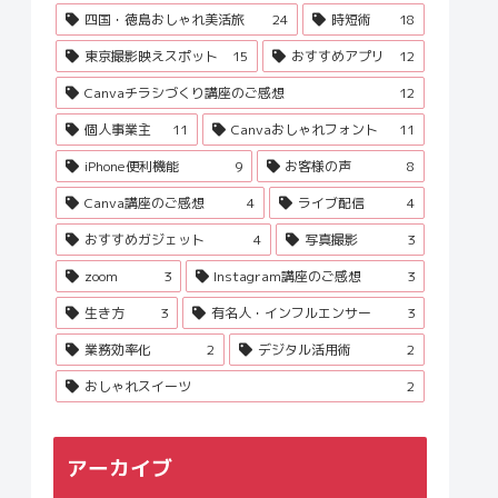
四国・徳島おしゃれ美活旅
24
時短術
18
東京撮影映えスポット
15
おすすめアプリ
12
Canvaチラシづくり講座のご感想
12
個人事業主
11
Canvaおしゃれフォント
11
iPhone便利機能
9
お客様の声
8
Canva講座のご感想
4
ライブ配信
4
おすすめガジェット
4
写真撮影
3
zoom
3
Instagram講座のご感想
3
生き方
3
有名人・インフルエンサー
3
業務効率化
2
デジタル活用術
2
おしゃれスイーツ
2
アーカイブ