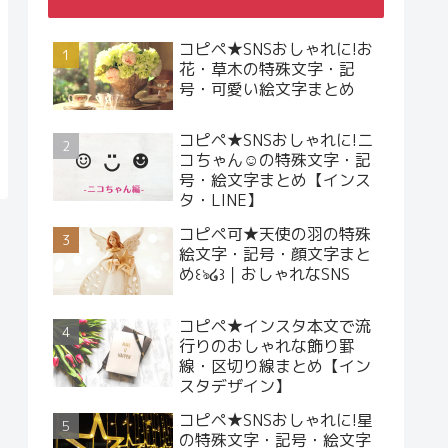
コピペ★SNSおしゃれに!お
花・草木の特殊文字・記
号・可愛い絵文字まとめ
コピペ★SNSおしゃれに!ニ
コちゃん☺︎の特殊文字・記
号・絵文字まとめ【インス
タ・LINE】
コピペ可★天使の羽の特殊
絵文字・記号・顔文字まと
め꒰ঌ໒꒱｜おしゃれなSNS
コピペ★インスタ本文で流
行りのおしゃれな飾り罫
線・区切り線まとめ【イン
スタデザイン】
コピペ★SNSおしゃれに!星
の特殊文字・記号・絵文字