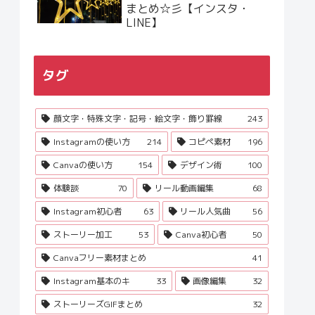
まとめ☆彡【インスタ・
LINE】
タグ
顔文字・特殊文字・記号・絵文字・飾り罫線
243
Instagramの使い方
214
コピペ素材
196
Canvaの使い方
154
デザイン術
100
体験談
70
リール動画編集
68
Instagram初心者
63
リール人気曲
56
ストーリー加工
53
Canva初心者
50
Canvaフリー素材まとめ
41
Instagram基本のキ
33
画像編集
32
ストーリーズGIFまとめ
32