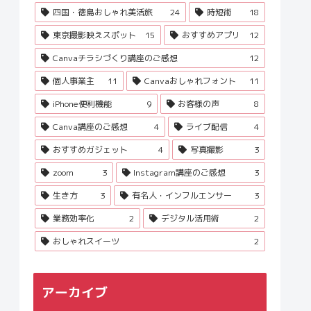
四国・徳島おしゃれ美活旅
24
時短術
18
東京撮影映えスポット
15
おすすめアプリ
12
Canvaチラシづくり講座のご感想
12
個人事業主
11
Canvaおしゃれフォント
11
iPhone便利機能
9
お客様の声
8
Canva講座のご感想
4
ライブ配信
4
おすすめガジェット
4
写真撮影
3
zoom
3
Instagram講座のご感想
3
生き方
3
有名人・インフルエンサー
3
業務効率化
2
デジタル活用術
2
おしゃれスイーツ
2
アーカイブ