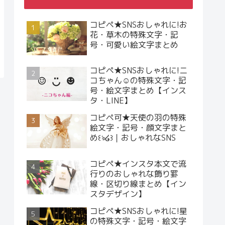
コピペ★SNSおしゃれに!お
花・草木の特殊文字・記
号・可愛い絵文字まとめ
コピペ★SNSおしゃれに!ニ
コちゃん☺︎の特殊文字・記
号・絵文字まとめ【インス
タ・LINE】
コピペ可★天使の羽の特殊
絵文字・記号・顔文字まと
め꒰ঌ໒꒱｜おしゃれなSNS
コピペ★インスタ本文で流
行りのおしゃれな飾り罫
線・区切り線まとめ【イン
スタデザイン】
コピペ★SNSおしゃれに!星
の特殊文字・記号・絵文字