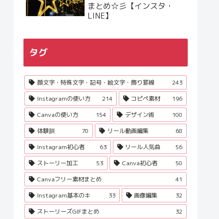
まとめ☆彡【インスタ・
LINE】
タグ
顔文字・特殊文字・記号・絵文字・飾り罫線
243
Instagramの使い方
214
コピペ素材
196
Canvaの使い方
154
デザイン術
100
体験談
70
リール動画編集
68
Instagram初心者
63
リール人気曲
56
ストーリー加工
53
Canva初心者
50
Canvaフリー素材まとめ
41
Instagram基本のキ
33
画像編集
32
ストーリーズGIFまとめ
32