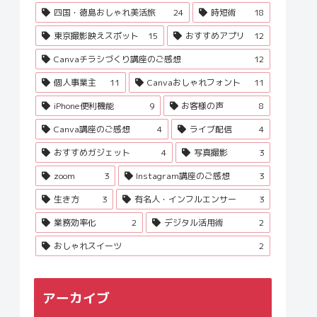
四国・徳島おしゃれ美活旅
24
時短術
18
東京撮影映えスポット
15
おすすめアプリ
12
Canvaチラシづくり講座のご感想
12
個人事業主
11
Canvaおしゃれフォント
11
iPhone便利機能
9
お客様の声
8
Canva講座のご感想
4
ライブ配信
4
おすすめガジェット
4
写真撮影
3
zoom
3
Instagram講座のご感想
3
生き方
3
有名人・インフルエンサー
3
業務効率化
2
デジタル活用術
2
おしゃれスイーツ
2
アーカイブ