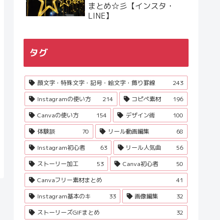
まとめ☆彡【インスタ・
LINE】
タグ
顔文字・特殊文字・記号・絵文字・飾り罫線
243
Instagramの使い方
214
コピペ素材
196
Canvaの使い方
154
デザイン術
100
体験談
70
リール動画編集
68
Instagram初心者
63
リール人気曲
56
ストーリー加工
53
Canva初心者
50
Canvaフリー素材まとめ
41
Instagram基本のキ
33
画像編集
32
ストーリーズGIFまとめ
32