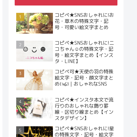
コピペ★SNSおしゃれに!お
花・草木の特殊文字・記
号・可愛い絵文字まとめ
コピペ★SNSおしゃれに!ニ
コちゃん☺︎の特殊文字・記
号・絵文字まとめ【インス
タ・LINE】
コピペ可★天使の羽の特殊
絵文字・記号・顔文字まと
め꒰ঌ໒꒱｜おしゃれなSNS
コピペ★インスタ本文で流
行りのおしゃれな飾り罫
線・区切り線まとめ【イン
スタデザイン】
コピペ★SNSおしゃれに!星
の特殊文字・記号・絵文字