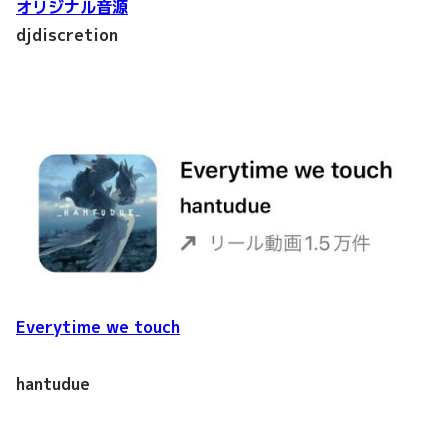
オリジナル音源
djdiscretion
Everytime we touch
hantudue