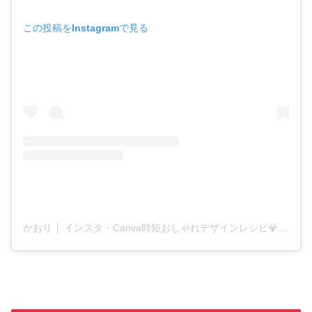
この投稿をInstagramで見る
かおり │ インスタ・Canva時短おしゃれデザインレシピ💎初心者さんに寄り添いサポート(@rosecocon_kaori)がシェアした投稿