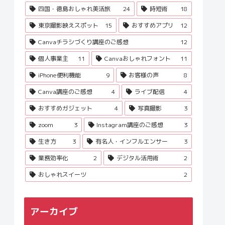
四国・徳島おしゃれ美活旅
24
時短術
18
東京撮影映えスポット
15
おすすめアプリ
12
Canvaチラシづくり講座のご感想
12
個人事業主
11
Canvaおしゃれフォント
11
iPhone便利機能
9
お客様の声
8
Canva講座のご感想
4
ライブ配信
4
おすすめガジェット
4
写真撮影
3
zoom
3
Instagram講座のご感想
3
生き方
3
有名人・インフルエンサー
3
業務効率化
2
デジタル活用術
2
おしゃれスイーツ
2
アーカイブ