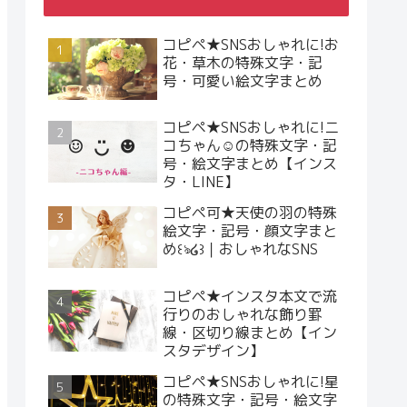
コピペ★SNSおしゃれに!お
花・草木の特殊文字・記
号・可愛い絵文字まとめ
コピペ★SNSおしゃれに!ニ
コちゃん☺︎の特殊文字・記
号・絵文字まとめ【インス
タ・LINE】
コピペ可★天使の羽の特殊
絵文字・記号・顔文字まと
め꒰ঌ໒꒱｜おしゃれなSNS
コピペ★インスタ本文で流
行りのおしゃれな飾り罫
線・区切り線まとめ【イン
スタデザイン】
コピペ★SNSおしゃれに!星
の特殊文字・記号・絵文字