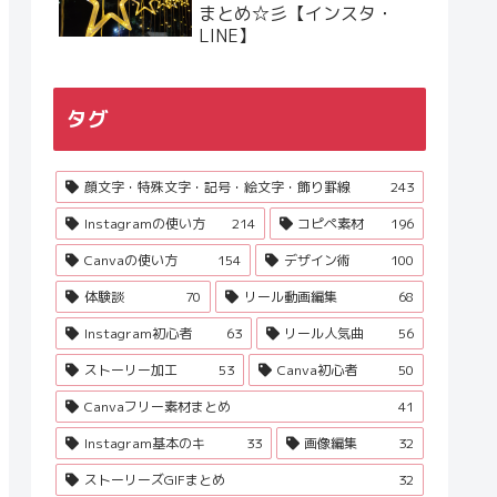
まとめ☆彡【インスタ・
LINE】
タグ
顔文字・特殊文字・記号・絵文字・飾り罫線
243
Instagramの使い方
214
コピペ素材
196
Canvaの使い方
154
デザイン術
100
体験談
70
リール動画編集
68
Instagram初心者
63
リール人気曲
56
ストーリー加工
53
Canva初心者
50
Canvaフリー素材まとめ
41
Instagram基本のキ
33
画像編集
32
ストーリーズGIFまとめ
32