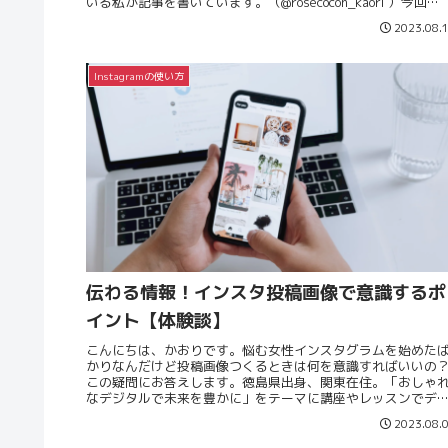
いる私が記事を書いています。（@rosecocon_kaori ）今回
ReadMore...
2023.08.
Instagramの使い方
伝わる情報！インスタ投稿画像で意識するポ
イント【体験談】
こんにちは、かおりです。悩む女性インスタグラムを始めた
かりなんだけど投稿画像つくるときは何を意識すればいいの
この疑問にお答えします。徳島県出身、関東在住。「おしゃ
なデジタルで未来を豊かに」をテーマに講座やレッスンでデ
タルスキルをお伝ReadMore...
2023.08.