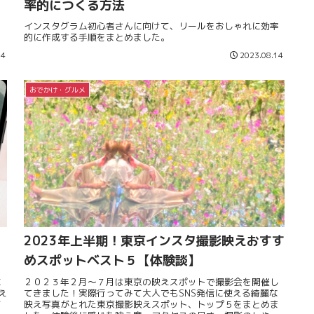
率的につくる方法
ッ
インスタグラム初心者さんに向けて、リールをおしゃれに効率
的に作成する手順をまとめました。
14
2023.08.14
おでかけ・グルメ
り
2023年上半期！東京インスタ撮影映えおすす
めスポットベスト５【体験談】
に
２０２３年２月～７月は東京の映えスポットで撮影会を開催し
え
てきました！実際行ってみて大人でもSNS発信に使える綺麗な
て
映え写真がとれた東京撮影映えスポット、トップ５をまとめま