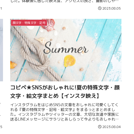
した。体験後に感じた映え度、アクセスの良さ、撮影のしやす
さの評価つきです。
11
2023.08.05
顔文字・特殊文字・記号
コピペ★SNSがおしゃれに!夏の特殊文字・顔
文字・絵文字まとめ【インスタ映え】
ば
インスタグラムをはじめSNSの文章をおしゃれに可愛くしてく
？
れる『夏の特殊文字・記号・絵文字』をまるっとまとめまし
れ
た。インスタグラムやツイッターの文章、大切な友達や家族に
ジ
送るLINEメッセージにサラリとあしらって今よりもおしゃれで
可愛くセンス良く仕上げてみてね♪
05
2023.08.04