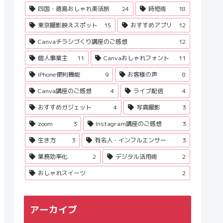
四国・徳島おしゃれ美活旅
24
時短術
18
東京撮影映えスポット
15
おすすめアプリ
12
Canvaチラシづくり講座のご感想
12
個人事業主
11
Canvaおしゃれフォント
11
iPhone便利機能
9
お客様の声
8
Canva講座のご感想
4
ライブ配信
4
おすすめガジェット
4
写真撮影
3
zoom
3
Instagram講座のご感想
3
生き方
3
有名人・インフルエンサー
3
業務効率化
2
デジタル活用術
2
おしゃれスイーツ
2
アーカイブ